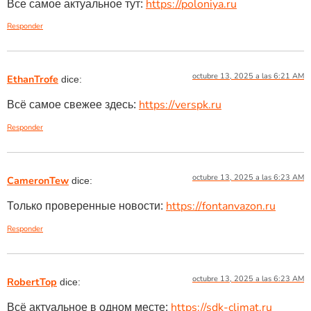
https://poloniya.ru
Все самое актуальное тут:
Responder
octubre 13, 2025 a las 6:21 AM
EthanTrofe
dice:
https://verspk.ru
Всё самое свежее здесь:
Responder
octubre 13, 2025 a las 6:23 AM
CameronTew
dice:
https://fontanvazon.ru
Только проверенные новости:
Responder
octubre 13, 2025 a las 6:23 AM
RobertTop
dice:
https://sdk-climat.ru
Всё актуальное в одном месте: