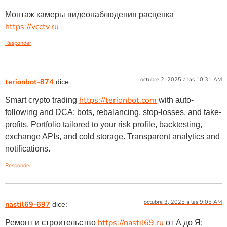
Монтаж камеры видеонаблюдения расценка
https://vcctv.ru
Responder
octubre 2, 2025 a las 10:31 AM
terionbot-874
dice:
https://terionbot.com
Smart crypto trading
with auto-
following and DCA: bots, rebalancing, stop-losses, and take-
profits. Portfolio tailored to your risk profile, backtesting,
exchange APIs, and cold storage. Transparent analytics and
notifications.
Responder
octubre 3, 2025 a las 9:05 AM
nastil69-697
dice:
https://nastil69.ru
Ремонт и строительство
от А до Я: