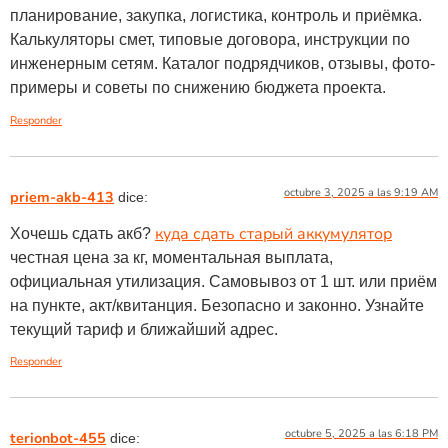
планирование, закупка, логистика, контроль и приёмка.
Калькуляторы смет, типовые договора, инструкции по
инженерным сетям. Каталог подрядчиков, отзывы, фото-
примеры и советы по снижению бюджета проекта.
Responder
octubre 3, 2025 a las 9:19 AM
priem-akb-413
dice:
куда сдать старый аккумулятор
Хочешь сдать акб?
честная цена за кг, моментальная выплата,
официальная утилизация. Самовывоз от 1 шт. или приём
на пункте, акт/квитанция. Безопасно и законно. Узнайте
текущий тариф и ближайший адрес.
Responder
octubre 5, 2025 a las 6:18 PM
terionbot-455
dice: