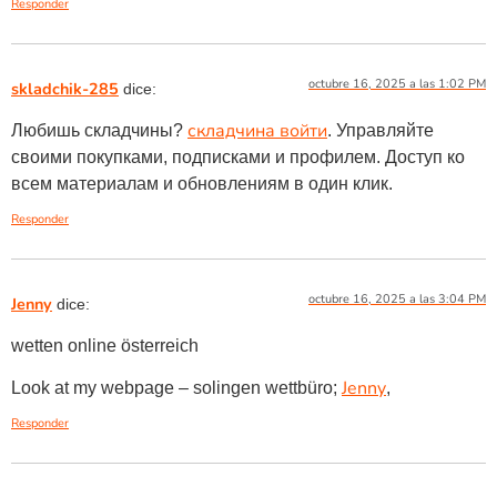
Responder
octubre 16, 2025 a las 1:02 PM
skladchik-285
dice:
складчина войти
Любишь складчины?
. Управляйте
своими покупками, подписками и профилем. Доступ ко
всем материалам и обновлениям в один клик.
Responder
octubre 16, 2025 a las 3:04 PM
Jenny
dice:
wetten online österreich
Jenny
Look at my webpage – solingen wettbüro;
,
Responder