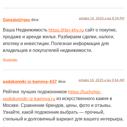
octubre 15, 2025 a las 9:34 PM
GonzaloUrges
dice:
https://rbn-khv.ru
Ваша Недвижимость
сайт о покупке,
продаже и аренде жилья. Разбираем сделки, налоги,
ипотеку и инвестиции. Полезная информация для
владельцев и покупателей недвижимости.
Responder
octubre 16, 2025 a las 3:54 AM
podokonniki-iz-kamnya-437
dice:
https://luchshie-
Рейтинг лучших подоконников
podokonniki-iz-kamnya.ru
из искусственного камня в
Москве. Сравнение брендов, цены, фото и отзывы.
Узнайте, какой подоконник выбрать — прочный,
стильный и долговечный вариант для вашего интерьера.