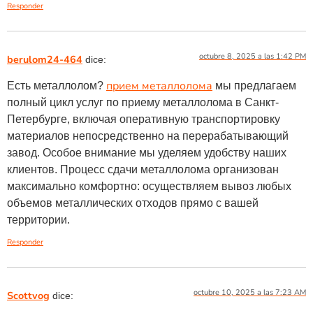
Responder
octubre 8, 2025 a las 1:42 PM
berulom24-464
dice:
прием металлолома
Есть металлолом?
мы предлагаем
полный цикл услуг по приему металлолома в Санкт-
Петербурге, включая оперативную транспортировку
материалов непосредственно на перерабатывающий
завод. Особое внимание мы уделяем удобству наших
клиентов. Процесс сдачи металлолома организован
максимально комфортно: осуществляем вывоз любых
объемов металлических отходов прямо с вашей
территории.
Responder
octubre 10, 2025 a las 7:23 AM
Scottvog
dice: