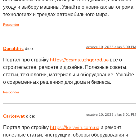
уходу и выбору машины. Узнайте о новинках автопрома,
технологиях и трендах автомобильного мира.
Responder
octubre 10, 2025 a las 5:00 PM
Donaldric
dice:
https://dcsms.uzhgorod.ua
Портал про стройку
всё о
строительстве, ремонте и дизайне. Полезные советы,
статьи, технологии, материалы и оборудование. Узнайте
о современных решениях для дома и бизнеса.
Responder
octubre 10, 2025 a las 5:01 PM
Carloswat
dice:
https://keravin.com.ua
Портал про стройку
и ремонт
полезные статьи, инструкции, обзоры оборудования и