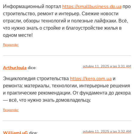
https://smallbusiness.dp.ua
Информационный портал
про
строительство, ремонт и интерьер. Свежие новости
отрасли, обзоры технологий и полезные лайфхаки. Всё,
что нужно знать о стройке и благоустройстве жилья в
одном месте!
Responder
octubre 11, 2025 a las 3:31 AM
ArthurJoula
dice:
https://kero.com.ua
Энциклопедия строительства
и
ремонта: материалы, технологии, интерьерные решения
и практические рекомендации. От фундамента до декора
— всё, что нужно знать домовладельцу.
Responder
octubre 11, 2025 a las 3:32 AM
WilliamLuG
dice: