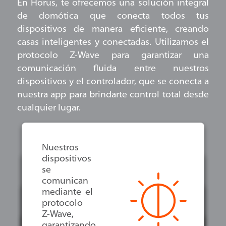
En Horus, te ofrecemos una solución integral
de domótica que conecta todos tus
dispositivos de manera eficiente, creando
casas inteligentes y conectadas. Utilizamos el
protocolo Z-Wave para garantizar una
comunicación fluida entre nuestros
dispositivos y el controlador, que se conecta a
nuestra app para brindarte control total desde
cualquier lugar.
Nuestros
dispositivos
se
Actúa como
comunican
el cerebro
mediante el
del sistema,
protocolo
Controla tu
gestionando
Z-Wave,
hogar desde
y
garantizando